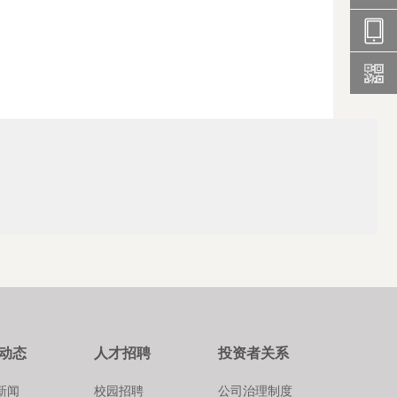
0527-
8633696
1930153
(张总)
150847
女士）
动态
人才招聘
投资者关系
新闻
校园招聘
公司治理制度