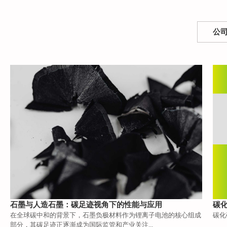
公
石墨与人造石墨：碳足迹视角下的性能与应用
碳
在全球碳中和的背景下，石墨负极材料作为锂离子电池的核心组成
碳化
部分，其碳足迹正逐渐成为国际监管和产业关注...