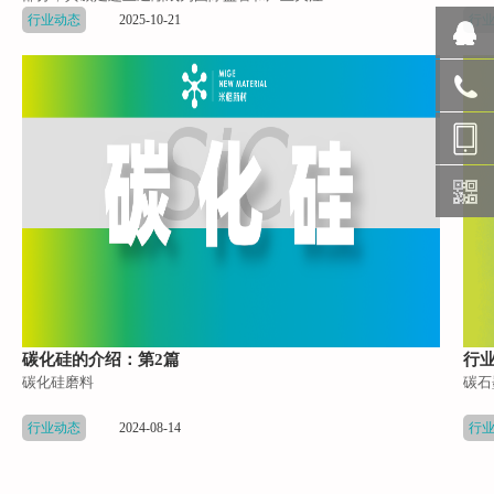
行业动态
2025-10-21
行
0527-
8633696
1930153
(张总)
150847
女士）
碳化硅的介绍：第2篇
行业
碳化硅磨料
碳石
行业动态
2024-08-14
行